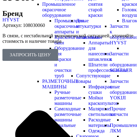
Промышленное
снятия
краско
окрасочное
старой
Голов
Бренд
оборудование
краски
возду
HYVST
Промышленные
Для
Влагом
Артикул:
108030060
окрасочные
штукатурки
Запчасти
аппараты
и
к
В связи, с нестабильной экономической ситуацией, уточняйте
Красконагнетательные
шпаклевки
оборудован
стоимость и наличие товара.
баки
Аппараты
HYVST
Оборудование
для
для
нанесения
Запчасти
ЗАПРОСИТЬ ЦЕНУ
окраски
шпаклевки
к
и
Шпатели
оборудован
очистки
профессиональные
SCHTAER
труб
Сопутствующие
РАЗМЕТОЧНЫЕ
товары
Запчасти
МАШИНЫ
Инфракрасные
к
Ручные
сушки
оборудован
разметочные
Мойки
YOKIJI
машины
краскопультов
Самоходные
Малярные
Прочие
разметочные
светильники
запчасти
машины
Расходные
Полировальные
материалы
Промышлен
машинки
Одежда
ЛКМ
Сварочное