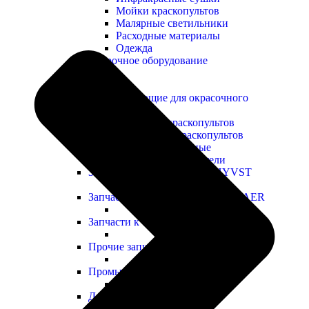
Мойки краскопультов
Малярные светильники
Расходные материалы
Одежда
Сварочное оборудование
Комплектующие для окрасочного
оборудования
Сопла для краскопультов
Шланги для краскопультов
Головки воздушные
Влагомаслоотделители
Запчасти к оборудованию HYVST
Запчасти к оборудованию SCHTAER
Запчасти к оборудованию YOKIJI
Прочие запчасти
Промышленные ЛКМ
Декоративные ЛКМ