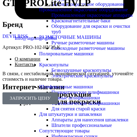
GTI-PROLite HVLP
Бытовое окрасочное оборудование
Промышленное окрасочное оборудование
Промышленные окрасочные аппараты
Красконагнетательные баки
Бренд
Оборудование для окраски и очистки
труб
DEVILBISS
РАЗМЕТОЧНЫЕ МАШИНЫ
Info@lagrange.global
Ручные разметочные машины
Артикул:
PRO-102-HV30-K
Самоходные разметочные машины
Полировальные машинки
О компании
Контакты
Краскопульты
Безвоздушные краскопульты
В связи, с нестабильной экономической ситуацией, уточняйте
Электрические краскопульты
стоимость и наличие товара.
Интернет-магазин
Шлифовальные машинки
Пневматические шлифмашинки
лакокрасочной продукции
Ручные шлифмашинки
ЗАПРОСИТЬ ЦЕНУ
и оборудования для покраски
Телескопические шлифмашинки
Для снятия старой краски
Для штукатурки и шпаклевки
Аппараты для нанесения шпаклевки
Шпатели профессиональные
Сопутствующие товары
Инфракрасные сушки