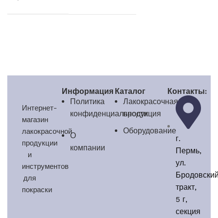
Информация
Каталог
Контакты:
Политика
Лакокрасочная
Интернет-
конфиденциальности
продукция
магазин
Оборудование
лакокрасочной
О
г.
продукции
компании
Пермь,
и
ул.
инструментов
Бродовски
для
тракт,
покраски
5 г,
секция