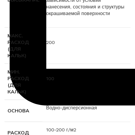
зависимости от условий
нанесения
,
состояния и структуры
окрашиваемой поверхности
МАКС.
РАСХОД
200
(ДЛЯ
КАЛЬК)
МИН.
РАСХОД
100
(ДЛЯ
КАЛЬК)
Водно-дисперсионная
ОСНОВА
100-200 г/м2
РАСХОД