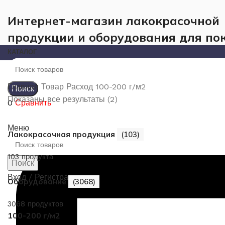
Интернет-магазин лакокрасочной
продукции и оборудования для по
КАТАЛОГ
Главная
Товар Расход
100-200 г/м2
Поиск
Показаны все результаты (2)
0
Сравнить
Меню
Лакокрасочная продукция
(103)
103 продукта
Поиск
Вход / Регистрация
Оборудование
(3068)
3068 продуктов
100-200 г/м2