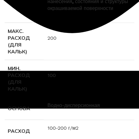
нанесения
,
состояния и структуры
окрашиваемой поверхности
МАКС.
РАСХОД
200
(ДЛЯ
КАЛЬК)
МИН.
РАСХОД
100
(ДЛЯ
КАЛЬК)
Водно-дисперсионная
ОСНОВА
100-200 г/м2
РАСХОД