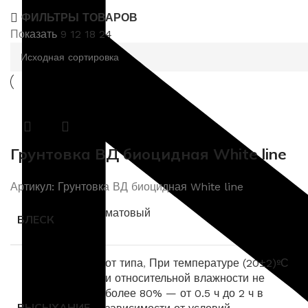
ФИЛЬТРЫ ТОВАРОВ
Показать
9
12
18
24
Грунтовка ВД биоцидная White line
Артикул:
Грунтовка ВД биоцидная White line
матовый
БЛЕСК
от типа
,
При температуре (20±2)ºС
и относительной влажности не
более 80% — от 0.5 ч до 2 ч в
ВЫСЫХАНИЕ