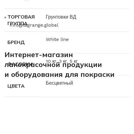
ТОРГОВАЯ
Грунтовки ВД
ГРУППА
Info@lagrange.global
White line
БРЕНД
Интернет-магазин
10 кг
,
3 кг
,
5 кг
лакокрасочной продукции
ФАСОВКИ
и оборудования для покраски
Бесцветный
ЦВЕТА