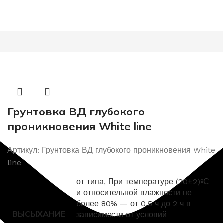
Грунтовка ВД глубокого
проникновения White line
Артикул:
Грунтовка ВД глубокого проникновения White
line
от типа
,
При температуре (20±2)ºС
и относительной влажности не
более 80% — от 0.5 ч до 2 ч в
ВЫСЫХАНИЕ
зависимости от условий