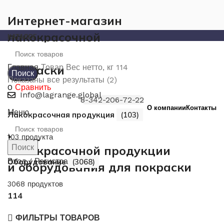
Интернет-магазин
лакокрасочной
КАТАЛОГ
продукции и оборудования для
покраски
Главная
Товар Вес нетто, кг
114
Поиск
Показаны все результаты (2)
0
Сравнить
Info@lagrange.global
8-342-206-72-22
О компании
Контакты
Меню
Лакокрасочная продукция
(103)
Интернет-магазин
103 продукта
Поиск
лакокрасочной продукции
Вход / Регистрация
Оборудование
(3068)
и оборудования для покраски
3068 продуктов
114
ФИЛЬТРЫ ТОВАРОВ