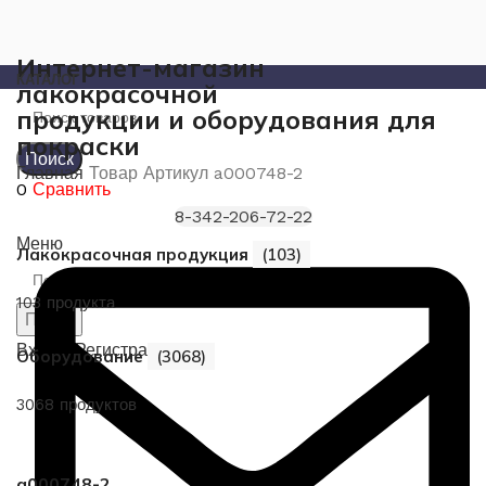
Интернет-магазин
КАТАЛОГ
лакокрасочной
продукции и оборудования для
покраски
Поиск
Главная
Товар Артикул
a000748-2
0
Сравнить
8-342-206-72-22
Меню
Лакокрасочная продукция
(103)
103 продукта
Поиск
Вход / Регистрация
Оборудование
(3068)
3068 продуктов
a000748-2