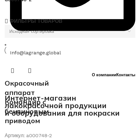
ФИЛЬТРЫ ТОВАРОВ
Info@lagrange.global
О компании
Контакты
Окрасочный
аппарат
Интернет-магазин
Командир с
лакокрасочной продукции
бензиновым
и оборудования для покраски
приводом
Артикул:
a000748-2