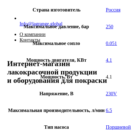
Страна изготовитель
Россия
Info@lagrange.global
Максимальное давление, бар
250
О компании
Контакты
Максимальное сопло
0.051
Мощность двигателя, КВт
4.1
Интернет-магазин
лакокрасочной продукции
Мощность, Вт
4.1
и оборудования для покраски
Напряжение, В
230V
Максимальная производительность, л/мин
6.5
Тип насоса
Поршневой