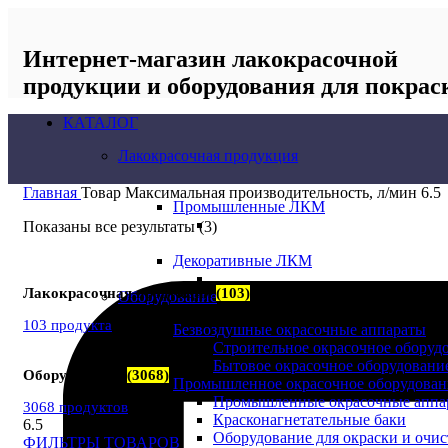
Интернет-магазин лакокрасочной
продукции и оборудования для покрас
КАТАЛОГ
Лакокрасочная продукция
Главная
Товар Максимальная производительность, л/мин
6.5
Промышленные ЛКМ
Показаны все результаты (3)
Декоративные ЛКМ
Лакокрасочная продукция
(103)
Оборудование
103 продукта
Безвоздушные окрасочные аппараты
Строительное окрасочное оборуд
Бытовое окрасочное оборудовани
Оборудование
(3068)
Промышленное окрасочное оборудован
Промышленные окрасочные аппа
3068 продуктов
Красконагнетательные баки
6.5
Оборудование для окраски и очис
ФИЛЬТРЫ ТОВАРОВ